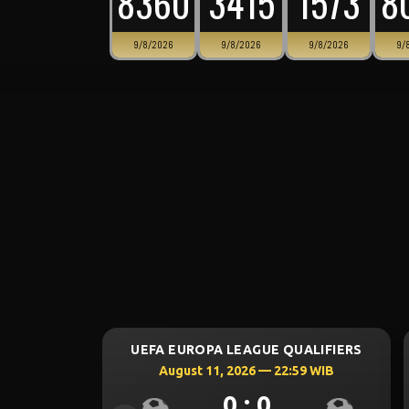
8360
3415
1573
8
9/8/2026
9/8/2026
9/8/2026
9/
SPAIN LA LIGA
UEFA CHAMPIONS L
August 16, 2026 — 02:30 WIB
August 11, 202
0 : 0
0 :