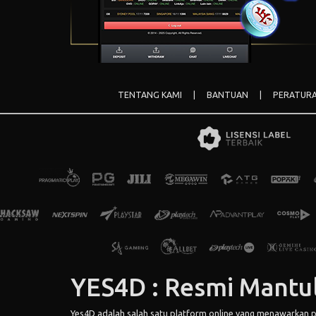
TENTANG KAMI
|
BANTUAN
|
PERATUR
YES4D : Resmi Mantu
Yes4D
adalah salah satu platform online yang menawarkan pe