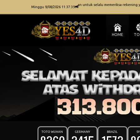
Diharapkan untuk selalu memeriksa rekening yan
Minggu 9/08/2026 11:37:35
HOME
TO
TOTO WUHAN
GERMANY
BRAZIL
S