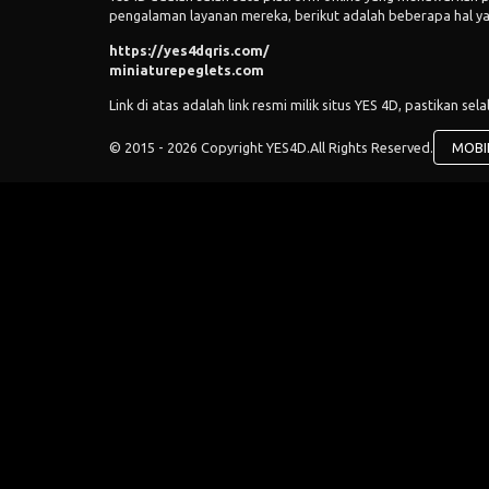
pengalaman layanan mereka, berikut adalah beberapa hal ya
https://yes4dqris.com/
miniaturepeglets.com
Link di atas adalah link resmi milik situs YES 4D, pastikan sela
© 2015 - 2026 Copyright YES4D.
All Rights Reserved.
MOBI