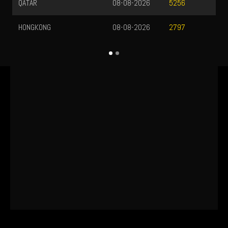
QATAR
08-08-2026
5256
HONGKONG
08-08-2026
2797