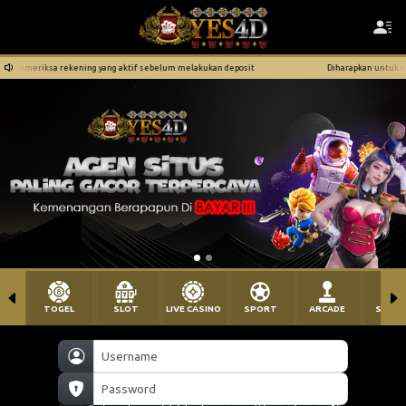
memeriksa rekening yang aktif sebelum melakukan deposit
Diharapkan untuk selal
TOGEL
SLOT
LIVE CASINO
SPORT
ARCADE
SABU