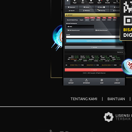
TENTANG KAMI
|
BANTUAN
|