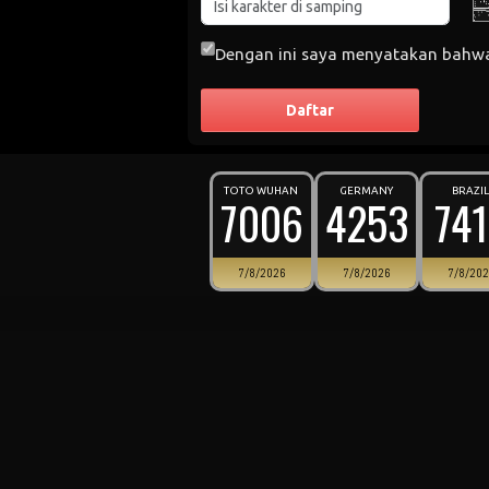
Dengan ini saya menyatakan bahw
TOTO WUHAN
GERMANY
BRAZI
7006
4253
74
7/8/2026
7/8/2026
7/8/20