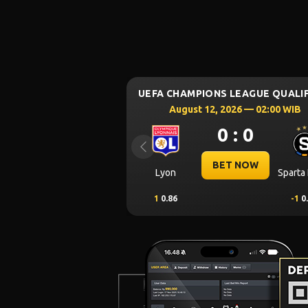
IONS LEAGUE QUALIFIERS
UEFA CHAMPIONS LEAGUE QU
 12, 2026 — 01:30 WIB
August 12, 2026 — 01:15
0 : 0
0 : 0
Previous
BET NOW
BET NOW
Slovan
Fenerbahce
Bratislava
0.5
0.87
0.5
0.83