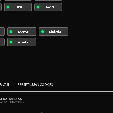
BSI
JAGO
GOPAY
LinkAja
Axiata
RIVASI
|
PERSETUJUAN COOKIES