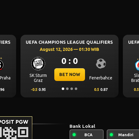
ALIFIERS
UEFA CHAMPIONS LEAGUE QUALIFIERS
E-
 WIB
August 11, 2026 — 22:59 WIB
0 : 0
BET NOW
Union Saint-
Mjallby
Bodo Glimt
e
Gilloise
-0.5
0.99
0.75
0.82
-0.75
1.00
Bank Lokal
BCA
Mandiri