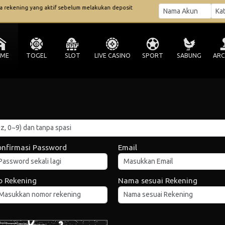
ekening yang aktif sebelum melakukan deposit
Diharapkan untuk sela
ME
TOGEL
SLOT
LIVE CASINO
SPORT
SABUNG
ARC
onfirmasi Password
Email
o Rekening
Nama sesuai Rekening